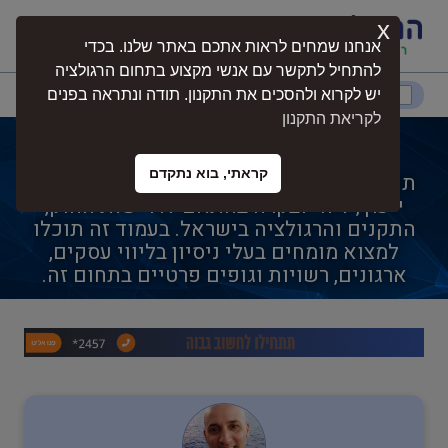
x
התחברות
אנחנו שמחים לראות אתכם באתר שלנו. בכדי
להתחיל לתקשר עם אנשי מקצוע בתחום הרגולציה
דרום
המרכז
ירושלים
צפון
יש לקרוא ולהסכים את התקנון. תודה ונתראה בפנים
לקריאת התקנון
תכנון מתקני חשמל
קראתי, בוא נתקדם
תכנון מתקני חשמל הוא תחום מקצועי הכולל
נגישות
ייעוץ, ליווי ובקרה בהתאם לדרישות החוק,
התקנים והרגולציה בישראל. בעמוד זה תוכלו
למצוא מומחים בעלי ניסיון בליווי עסקים,
חקלאות
ארגונים, רשויות וגופים פרטיים בתחום זה.
בטיחות
בריאות