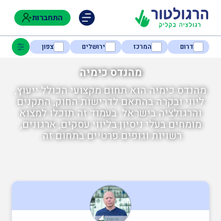
התחברות
דרום
המרכז
ירושלים
צפון
מהנדס כימיה
מהנדס כימיה הוא תחום מקצועי הכולל ייעוץ,
נגישות
ליווי ובקרה בהתאם לדרישות החוק, התקנים
והרגולציה בישראל. בעמוד זה תוכלו למצוא
מומחים בעלי ניסיון בליווי עסקים, ארגונים,
חקלאות
רשויות וגופים פרטיים בתחום זה.
בטיחות
בריאות