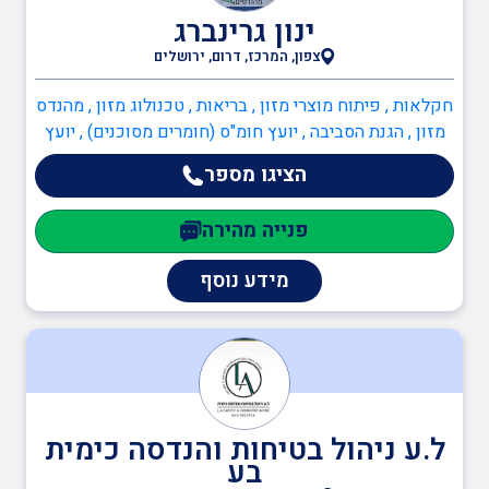
ינון גרינברג
צפון, המרכז, דרום, ירושלים
בודקים מוסמכים
חקלאות , פיתוח מוצרי מזון , בריאות , טכנולוג מזון , מהנדס
מזון , הגנת הסביבה , יועץ חומ"ס (חומרים מסוכנים) , יועץ
ביטחון
הגנת הסביבה , מהנדסי סביבה , מהנדסים והנדסאים ,
הציגו מספר
הנדסאי ביוטכנולוגיה , מהנדס כימיה , מהנדס מזון , מהנדסי
סביבה , מהנדסי אנרגיה מתחדשת
פנייה מהירה
כיבוי אש
מידע נוסף
הגנת הסביבה
שמאות ובדק נכס
ל.ע ניהול בטיחות והנדסה כימית
בע