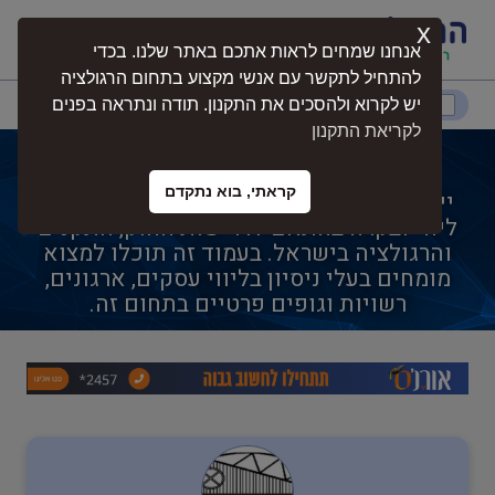
x
התחברות
אנחנו שמחים לראות אתכם באתר שלנו. בכדי
להתחיל לתקשר עם אנשי מקצוע בתחום הרגולציה
דרום
המרכז
ירושלים
צפון
יש לקרוא ולהסכים את התקנון. תודה ונתראה בפנים
לקריאת התקנון
ייעוץ הנדסי
קראתי, בוא נתקדם
ייעוץ הנדסי הוא תחום מקצועי הכולל ייעוץ,
נגישות
ליווי ובקרה בהתאם לדרישות החוק, התקנים
והרגולציה בישראל. בעמוד זה תוכלו למצוא
מומחים בעלי ניסיון בליווי עסקים, ארגונים,
חקלאות
רשויות וגופים פרטיים בתחום זה.
בטיחות
בריאות