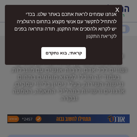
x
התחברות
אנחנו שמחים לראות אתכם באתר שלנו. בכדי
להתחיל לתקשר עם אנשי מקצוע בתחום הרגולציה
דרום
המרכז
ירושלים
צפון
יש לקרוא ולהסכים את התקנון. תודה ונתראה בפנים
לקריאת התקנון
נגישות השירות
קראתי, בוא נתקדם
נגישות השירות עוסק בהתאמת השירותים
נגישות
הניתנים לציבור כך שיהיו זמינים, ברורים
ושווים לכל אדם, לרבות אנשים עם מוגבלות.
בעמוד זה תוכלו למצוא מומחים בתחום
נגישות השירות
נגישות השירות, בעלי ניסיון בליווי עסקים,
ארגונים ורשויות בתהליכי התאמה, הטמעה
ובקרה.
מורשה נגישות מתו"ס
(מבנים, תשתיות וסביבה)