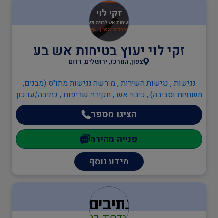
חקלאות
בטיחות
זקי לוי יעוץ בטיחות אש בע
צפון, המרכז, ירושלים, דרום
בריאות
נגישות , נגישות השירות , מורשה נגישות מתו"ס (מבנים,
תשתיות וסביבה) , כיבוי אש , חקירת שריפות , כתיבה/עדכון
תיק שטח , כתיבה/עדכון תיק מפעל , תכנון מערכי בטיחות
הציגו מספר
אש , יועץ בטיחות אש , ממונה בטיחות אש
בודקים מוסמכים
פנייה מהירה
ביטחון
מידע נוסף
כיבוי אש