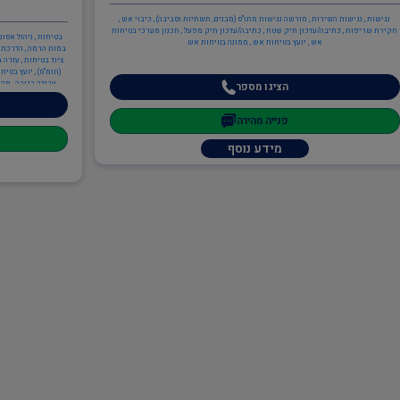
נגישות , נגישות השירות , מורשה נגישות מתו"ס (מבנים, תשתיות וסביבה) , כיבוי אש ,
חקירת שריפות , כתיבה/עדכון תיק שטח , כתיבה/עדכון תיק מפעל , תכנון מערכי בטיחות
בטיחות , ניהול אסו
אש , יועץ בטיחות אש , ממונה בטיחות אש
במות הרמה , הדרכת מ
ציוד בטיחות , עזרה 
עבודה בגובה , מהנ
הציגו מספר
בטיחות קרינה , ממונ
כתיבה/עדכון תיק מפ
פנייה מהירה
ממונה בטיחות אש , הג
ISO 14001
מידע נוסף