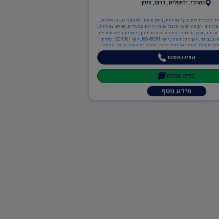
המרכז, ירושלים, דרום, צפון
נות ומצבי חירום , בקר בטיחות , בודק מוסמך למתקני כושר וספורט ,
לגזנים , הקמה, הכנה ותרגול צוותי חירום מפעליים , שילוט בטיחות ,
ראשונה , עורך מבדקי בטיחות במוסדות חינוך , יועץ חומרים מסוכנים
(חומ"ס) , יועץ בטיחות בעבודה , יועץ ארגונומיה , יועץ ISO 45001 , יועץ ISO 9001 , מדריך
דס בטיחות , ממונה בטיחות בבניה , ממונה בטיחות בעבודה , ממונה
ה בטיחות אש , ממונה בטיחות לייזר , כיבוי אש , ניהול אסונות ומצבי
הציגו מספר
חירום , בודק מוסמך ת"י 1001 חלק 6 - מערכות בישול , כתיבה/עדכון תיק שטח ,
על , ציוד כיבוי אש , תכנון מערכי בטיחות אש , יועץ בטיחות אש ,
נת הסביבה , יועץ חומ"ס (חומרים מסוכנים) , יועץ הגנת הסביבה , יועץ
פנייה מהירה
 , מהנדסי סביבה , ממונה קרינה מייננת , מהנדסים והנדסאים , הנדסאי כימיה ,
מהנדס כימיה , מהנדסי בטיחות
מידע נוסף