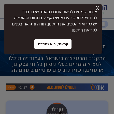
x
התחברות
אנחנו שמחים לראות אתכם באתר שלנו. בכדי
להתחיל לתקשר עם אנשי מקצוע בתחום הרגולציה
דרום
המרכז
ירושלים
צפון
יש לקרוא ולהסכים את התקנון. תודה ונתראה בפנים
לקריאת התקנון
תהליך הנגשת אתר
קראתי, בוא נתקדם
תהליך הנגשת אתר הוא תחום מקצועי הכולל
נגישות
ייעוץ, ליווי ובקרה בהתאם לדרישות החוק,
התקנים והרגולציה בישראל. בעמוד זה תוכלו
למצוא מומחים בעלי ניסיון בליווי עסקים,
חקלאות
ארגונים, רשויות וגופים פרטיים בתחום זה.
בטיחות
בריאות