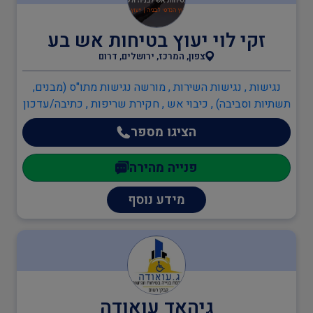
זקי לוי יעוץ בטיחות אש בע
בודקים מוסמכים
צפון, המרכז, ירושלים, דרום
נגישות , נגישות השירות , מורשה נגישות מתו"ס (מבנים,
ביטחון
תשתיות וסביבה) , כיבוי אש , חקירת שריפות , כתיבה/עדכון
תיק שטח , כתיבה/עדכון תיק מפעל , תכנון מערכי בטיחות
הציגו מספר
אש , יועץ בטיחות אש , ממונה בטיחות אש
כיבוי אש
פנייה מהירה
מידע נוסף
הגנת הסביבה
שמאות ובדק נכס
גיהאד עואודה