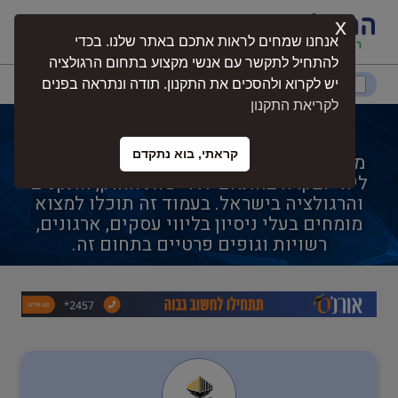
x
התחברות
אנחנו שמחים לראות אתכם באתר שלנו. בכדי
להתחיל לתקשר עם אנשי מקצוע בתחום הרגולציה
דרום
המרכז
ירושלים
צפון
יש לקרוא ולהסכים את התקנון. תודה ונתראה בפנים
לקריאת התקנון
מחסום קצה
קראתי, בוא נתקדם
מחסום קצה הוא תחום מקצועי הכולל ייעוץ,
נגישות
ליווי ובקרה בהתאם לדרישות החוק, התקנים
והרגולציה בישראל. בעמוד זה תוכלו למצוא
מומחים בעלי ניסיון בליווי עסקים, ארגונים,
חקלאות
רשויות וגופים פרטיים בתחום זה.
בטיחות
בריאות