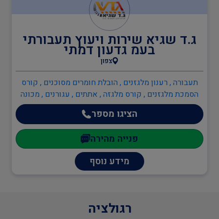
בודקים מוסמכים
ג.ד שגיא שירות ויעוץ תעבורתי
בעמ גדעון דמתי
צפון
ביטחון
תעבורה , רענון מלגזנים , הובלת חומרים מסוכנים , קורס
הסמכת מלגזנים , קורס מלגזה , אתתים , עגורנים , מכונה
כיבוי אש
ניידת , מלגזנים
הציגו מספר
פנייה מהירה
הגנת הסביבה
מידע נוסף
שמאות ובדק נכס
רגולציה