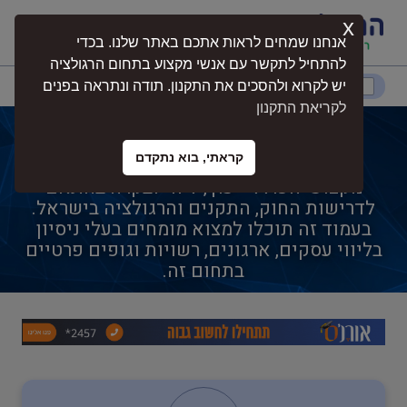
x
התחברות
אנחנו שמחים לראות אתכם באתר שלנו. בכדי
להתחיל לתקשר עם אנשי מקצוע בתחום הרגולציה
דרום
המרכז
ירושלים
צפון
יש לקרוא ולהסכים את התקנון. תודה ונתראה בפנים
לקריאת התקנון
קורס הובלת חומרים מסוכנים
קראתי, בוא נתקדם
קורס הובלת חומרים מסוכנים הוא תחום
נגישות
מקצועי הכולל ייעוץ, ליווי ובקרה בהתאם
לדרישות החוק, התקנים והרגולציה בישראל.
בעמוד זה תוכלו למצוא מומחים בעלי ניסיון
חקלאות
בליווי עסקים, ארגונים, רשויות וגופים פרטיים
בתחום זה.
בטיחות
בריאות