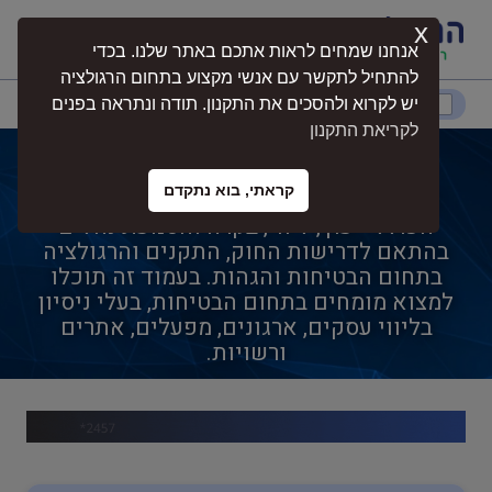
x
התחברות
אנחנו שמחים לראות אתכם באתר שלנו. בכדי
להתחיל לתקשר עם אנשי מקצוע בתחום הרגולציה
דרום
המרכז
ירושלים
צפון
יש לקרוא ולהסכים את התקנון. תודה ונתראה בפנים
לקריאת התקנון
קצין בטיחות בתעבורה
קראתי, בוא נתקדם
קצין בטיחות בתעבורה הוא תחום מקצועי
נגישות
הכולל ייעוץ, ליווי, בקרה והטמעת נהלים
בהתאם לדרישות החוק, התקנים והרגולציה
בתחום הבטיחות והגהות. בעמוד זה תוכלו
חקלאות
למצוא מומחים בתחום הבטיחות, בעלי ניסיון
בליווי עסקים, ארגונים, מפעלים, אתרים
ורשויות.
בטיחות
בריאות