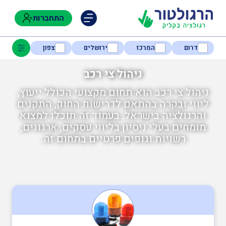
התחברות
דרום
המרכז
ירושלים
צפון
ניהול צי רכב
ניהול צי רכב הוא תחום מקצועי הכולל ייעוץ,
נגישות
ליווי ובקרה בהתאם לדרישות החוק, התקנים
והרגולציה בישראל. בעמוד זה תוכלו למצוא
מומחים בעלי ניסיון בליווי עסקים, ארגונים,
חקלאות
רשויות וגופים פרטיים בתחום זה.
בטיחות
בריאות