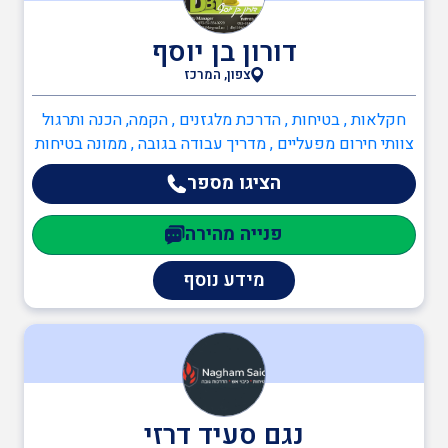
דורון בן יוסף
רופא תעסוקתי
צפון, המרכז
חקלאות , בטיחות , הדרכת מלגזנים , הקמה, הכנה ותרגול
בקר בטיחות
צוותי חירום מפעליים , מדריך עבודה בגובה , ממונה בטיחות
בעבודה , ממונה בטיחות אש , כיבוי אש , כתיבה/עדכון תיק
הציגו מספר
שטח , ממונה בטיחות אש
בודק מוסמך לקרינה
פנייה מהירה
מידע נוסף
בודק מוסמך לאולמות
ומגרשי ספורט
בודק מוסמך למתקני כושר
נגם סעיד דרזי
וספורט