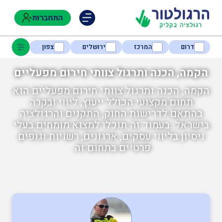
התחברות
דרום
המרכז
ירושלים
צפון
הקמה, הכנה ותרגול צוותי חירום מפעליים
הקמה, הכנה ותרגול צוותי חירום מפעליים הוא
נגישות
תחום מקצועי הכולל ייעוץ, ליווי ובקרה
בהתאם לדרישות החוק, התקנים והרגולציה
בישראל. בעמוד זה תוכלו למצוא מומחים בעלי
חקלאות
ניסיון בליווי עסקים, ארגונים, רשויות וגופים
פרטיים בתחום זה.
בטיחות
ניהול אסונות ומצבי חירום