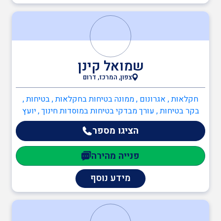
שמואל קינן
צפון, המרכז, דרום
חקלאות , אגרונום , ממונה בטיחות בחקלאות , בטיחות ,
בקר בטיחות , עורך מבדקי בטיחות במוסדות חינוך , יועץ
חומרים מסוכנים (חומ"ס) , יועץ בטיחות בעבודה , יועץ ISO
הציגו מספר
45001 , יועץ ISO 9001 , מדריך עבודה בגובה , ממונה
בטיחות בבניה , ממונה בטיחות בעבודה , ממונה בטיחות אש
פנייה מהירה
, הגנת הסביבה , יועץ חומ"ס (חומרים מסוכנים) , יועץ הגנת
הסביבה , יועץ ISO 14001
מידע נוסף