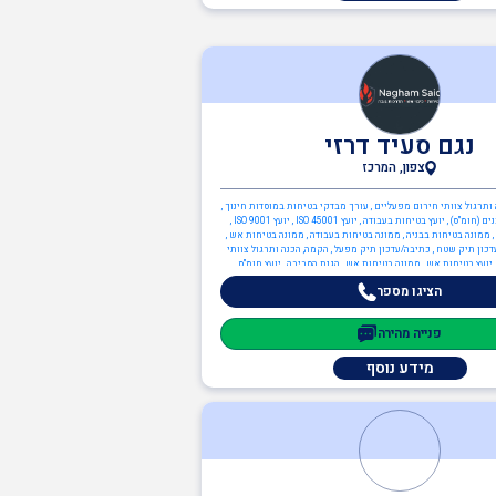
נגם סעיד דרזי
צפון, המרכז
 ותרגול צוותי חירום מפעליים , עורך מבדקי בטיחות במוסדות חינוך ,
יועץ חומרים מסוכנים (חומ"ס) , יועץ בטיחות בעבודה , יועץ ISO 45001 , יועץ ISO 9001 ,
, ממונה בטיחות בבניה , ממונה בטיחות בעבודה , ממונה בטיחות אש ,
דכון תיק שטח , כתיבה/עדכון תיק מפעל , הקמה, הכנה ותרגול צוותי
יועץ בטיחות אש , ממונה בטיחות אש , הגנת הסביבה , יועץ חומ"ס
דסאים , הנדסאי מכשור רפואי
הציגו מספר
פנייה מהירה
מידע נוסף