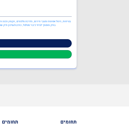
בטיחות , ניהול אסונות ומצבי חירום , הדרכת מלגזנים , הקמה, הכנה ו
בודק מוסמך לציוד כיבוי מטלטל , כתיבה/עדכון תיק שטח
תחומים
תחומים