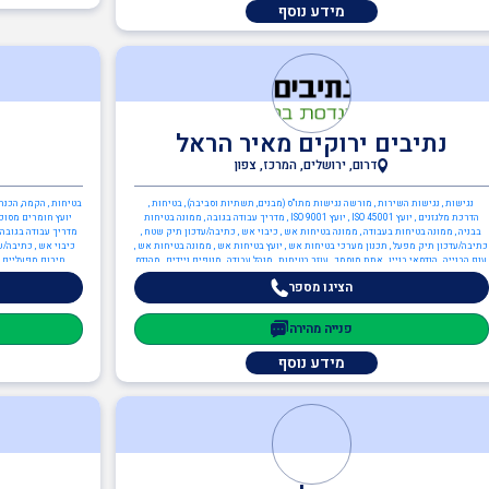
מידע נוסף
נתיבים ירוקים מאיר הראל
דרום, ירושלים, המרכז, צפון
נגישות , נגישות השירות , מורשה נגישות מתו"ס (מבנים, תשתיות וסביבה) , בטיחות ,
בטיחות , הקמה, הכנה
הדרכת מלגזנים , יועץ ISO 45001 , יועץ ISO 9001 , מדריך עבודה בגובה , ממונה בטיחות
בבניה , ממונה בטיחות בעבודה , ממונה בטיחות אש , כיבוי אש , כתיבה/עדכון תיק שטח ,
מדריך עבודה בגובה 
כתיבה/עדכון תיק מפעל , תכנון מערכי בטיחות אש , יועץ בטיחות אש , ממונה בטיחות אש ,
כיבוי אש , כתיבה/ע
ענף הבנייה , הנדסאי בניין , אתת מוסמך , עוזר בטיחות , מנהל עבודה , מנופים ניידים , מהנדס
חירום מפעליים , 
מבנים קונסטרוקטור , ממונה בטיחות בבניה
(חומרים מסוכנים) , יועץ ISO 14001 , מהנדסים והנ
הציגו מספר
פנייה מהירה
מידע נוסף