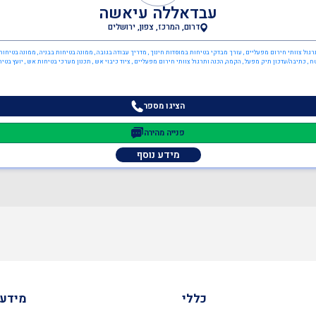
עבדאללה עיאשה
דרום, המרכז, צפון, ירושלים
תרגול צוותי חירום מפעליים , עורך מבדקי בטיחות במוסדות חינוך , מדריך עבודה בגובה , ממונה בטיחות בבניה , ממונה בטיחות ב
 , כתיבה/עדכון תיק מפעל , הקמה, הכנה ותרגול צוותי חירום מפעליים , ציוד כיבוי אש , תכנון מערכי בטיחות אש , יועץ בטיח
הציגו מספר
פנייה מהירה
מידע נוסף
כללי
מידע 