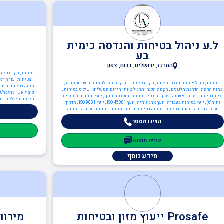
ל.ע ניהול בטיחות והנדסה כימית
בע
המרכז, ירושלים, דרום, צפון
בטיחות , בקר בטיחות
בטיחות , עזרה ראש
בטיחות , ניהול אסונות ומצבי חירום , בקר בטיחות , בודק מוסמך למתקני כושר וספורט ,
ממונה בטיחות בעבודה
במות הרמה , הדרכת מלגזנים , הקמה, הכנה ותרגול צוותי חירום מפעליים , שילוט בטיחות ,
כיבוי אש , כתיבה/ע
ציוד בטיחות , עזרה ראשונה , עורך מבדקי בטיחות במוסדות חינוך , יועץ חומרים מסוכנים
חירום מפעליים , תכ
(חומ"ס) , יועץ בטיחות בעבודה , יועץ ארגונומיה , יועץ ISO 45001 , יועץ ISO 9001 , מדריך
עבודה בגובה , מהנדס בטיחות , ממונה בטיחות בבניה , ממונה בטיחות בעבודה , ממונה
בטיחות קרינה , ממונה בטיחות אש , ממונה בטיחות לייזר , כיבוי אש , ניהול אסונות ומצבי
הציגו מספר
חירום , בודק מוסמך ת"י 1001 חלק 6 - מערכות בישול , כתיבה/עדכון תיק שטח ,
כתיבה/עדכון תיק מפעל , ציוד כיבוי אש , תכנון מערכי בטיחות אש , יועץ בטיחות אש ,
ממונה בטיחות אש , הגנת הסביבה , יועץ חומ"ס (חומרים מסוכנים) , יועץ הגנת הסביבה , יועץ
פנייה מהירה
ISO 14001 , מהנדסי סביבה , ממונה קרינה מייננת , מהנדסים והנדסאים , הנדסאי כימיה ,
מהנדס כימיה , מהנדסי בטיחות
מידע נוסף
Prosafe ייעוץ מזון ובטיחות
מירוו