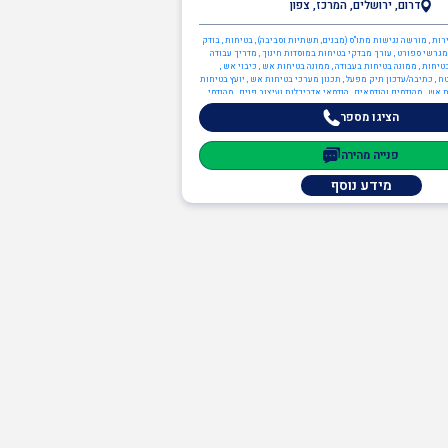
דרום, ירושלים, המרכז, צפון
רות , מורשה נגישות מתו"ס (מבנים, תשתיות וסביבה) , בטיחות , בודק
גרשי ספורט , עורך מבדקי בטיחות במוסדות חינוך , מדריך עבודה
טיחות , ממונה בטיחות בעבודה , ממונה בטיחות אש , כיבוי אש ,
 , כתיבה/עדכון תיק מפעל , תכנון מערכי בטיחות אש , יועץ בטיחות
 אש , מהנדסים והנדסאים , הנדסאי אדריכלות ועיצוב פנים , מהנדסי
בטיחות
הציגו מספר
פנייה מהירה
מידע נוסף