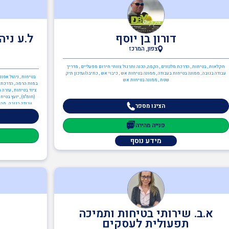
דורון בן יוסף
ל.ע ניה
צפון, המרכז
חקלאות , בטיחות , הדרכת מלגזנים , הקמה, הכנה ותרגול צוותי חירום מפעליים , מדריך
עבודה בגובה , ממונה בטיחות בעבודה , ממונה בטיחות אש , כיבוי אש , כתיבה/עדכון תיק
בטיחות , ניהול אסו
שטח , ממונה בטיחות אש
במות הרמה , הדרכת מ
ציוד בטיחות , עזרה 
עבודה בגובה , מהנ
הציגו מספר
בטיחות קרינה , ממונ
כתיבה/עדכון תיק מפ
פנייה מהירה
ממונה בטיחות אש , הג
ISO 14001
מידע נוסף
א.ב. שירותי בטיחות ותמיכה
תפעולית לעסקים