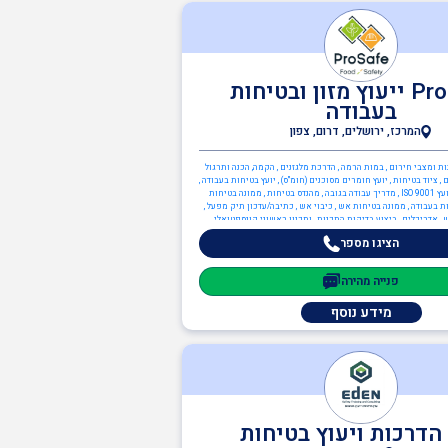
Prosafe ייעוץ מזון ובטיחות
בעבודה
המרכז, ירושלים, דרום, צפון
נות ומצבי חירום , במות הרמה , הדרכת מלגזנים , הקמה, הכנה ותרגול
, ציוד בטיחות , יועץ חומרים מסוכנים (חומ"ס) , יועץ בטיחות בעבודה ,
יועץ ISO 45001 , יועץ ISO 9001 , מדריך עבודה בגובה , מהנדס בטיחות , ממונה בטיחות
ת בעבודה , ממונה בטיחות אש , כיבוי אש , כתיבה/עדכון תיק מפעל ,
 אדריכלים , ביצוע בדיקות התכנות , ותכנון ראשוני קונספטואלי ,
כלות תעשייתית , מהנדסים והנדסאים , מהנדס מזון , מהנדסי בטיחות
הציגו מספר
פנייה מהירה
מידע נוסף
הדרכות ויעוץ בטיחות