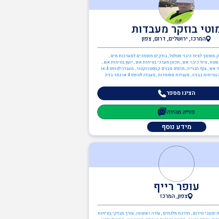
וטי בוזקר מעבדות
המרכז, ירושלים, דרום, צפון
דק מוסמך לציוד כיבוי מטלטל , בודקים מוסמכים למערכות מים ,
טח , ציוד כיבוי אש , תכנון מערכי בטיחות אש , יועץ בטיחות אש ,
מערכות גילוי וכיבוי אש , ענף הבנייה , מהנדס מבנים קונסטרוקטור , מעבדה לטופס 4 או
יחות בבניה , מעבדות מוסמכות , מעבדה לטופס 4 או גמר בניה
הציגו מספר
פנייה מהירה
מידע נוסף
עופר רייף
צפון, המרכז
ת ומצבי חירום , הדרכת מלגזנים , עזרה ראשונה , עורך מבדקי בטיחות