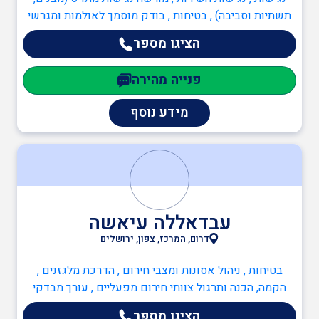
תשתיות וסביבה) , בטיחות , בודק מוסמך לאולמות ומגרשי
ספורט , עורך מבדקי בטיחות במוסדות חינוך , מדריך עבודה
הציגו מספר
בגובה , מהנדס בטיחות , ממונה בטיחות בעבודה , ממונה
בטיחות אש , כיבוי אש , כתיבה/עדכון תיק שטח ,
פנייה מהירה
כתיבה/עדכון תיק מפעל , תכנון מערכי בטיחות אש , יועץ
בטיחות אש , ממונה בטיחות אש , מהנדסים והנדסאים ,
מידע נוסף
הנדסאי אדריכלות ועיצוב פנים , מהנדסי בטיחות
עבדאללה עיאשה
דרום, המרכז, צפון, ירושלים
בטיחות , ניהול אסונות ומצבי חירום , הדרכת מלגזנים ,
הקמה, הכנה ותרגול צוותי חירום מפעליים , עורך מבדקי
בטיחות במוסדות חינוך , מדריך עבודה בגובה , ממונה
הציגו מספר