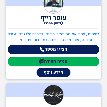
בודקים מוסמכים
עופר רייף
צפון, המרכז
ביטחון
בטיחות , ניהול אסונות ומצבי חירום , הדרכת מלגזנים , עזרה
ראשונה , עורך מבדקי בטיחות במוסדות חינוך , מדריך
עבודה בגובה , ממונה בטיחות בעבודה , כיבוי אש ,
הציגו מספר
כיבוי אש
כתיבה/עדכון תיק שטח , כתיבה/עדכון תיק מפעל , הקמה,
הכנה ותרגול צוותי חירום מפעליים , יועץ בטיחות אש ,
פנייה מהירה
ממונה בטיחות אש , תעבורה , רענון מלגזנים , מכונה ניידת ,
מלגזנים , יועצים משפטיים , עד מומחה
הגנת הסביבה
מידע נוסף
שמאות ובדק נכס