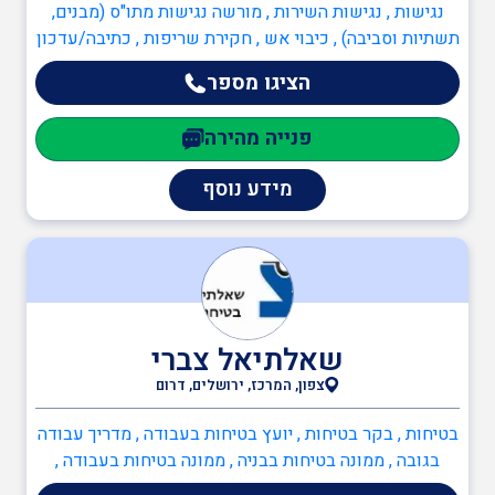
נגישות , נגישות השירות , מורשה נגישות מתו"ס (מבנים,
תשתיות וסביבה) , כיבוי אש , חקירת שריפות , כתיבה/עדכון
תיק שטח , כתיבה/עדכון תיק מפעל , תכנון מערכי בטיחות
הציגו מספר
אש , יועץ בטיחות אש , ממונה בטיחות אש
פנייה מהירה
מידע נוסף
שאלתיאל צברי
צפון, המרכז, ירושלים, דרום
בטיחות , בקר בטיחות , יועץ בטיחות בעבודה , מדריך עבודה
בגובה , ממונה בטיחות בבניה , ממונה בטיחות בעבודה ,
ממונה בטיחות אש , כיבוי אש , ניהול אסונות ומצבי חירום ,