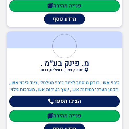
, כיבוי אש , כתיבה/עדכון תיק שטח , כתיבה/עדכון תיק
פנייה מהירה
מפעל , תכנון מערכי בטיחות אש , יועץ בטיחות אש , ממונה
בטיחות אש , ענף הבנייה , הנדסאי בניין , אתת מוסמך , עוזר
מידע נוסף
בטיחות , מנהל עבודה , מנופים ניידים , מהנדס מבנים
קונסטרוקטור , ממונה בטיחות בבניה
מ. פינק בע״מ .
המרכז, צפון, ירושלים, דרום
כיבוי אש , בודק מוסמך לציוד כיבוי מטלטל , ציוד כיבוי אש ,
תכנון מערכי בטיחות אש , יועץ בטיחות אש , מערכות גילוי
וכיבוי אש , מערכות כריזת חירום , מיזוג אוויר, שחרור עשן
הציגו מספר
ומנדפים
פנייה מהירה