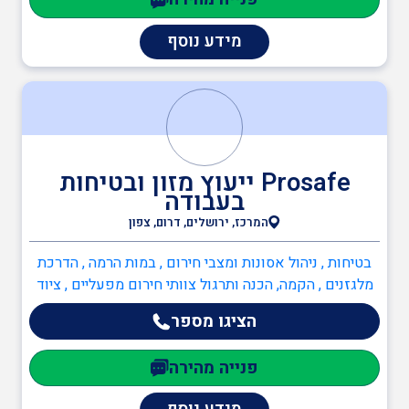
מידע נוסף
Prosafe ייעוץ מזון ובטיחות
בעבודה
המרכז, ירושלים, דרום, צפון
בטיחות , ניהול אסונות ומצבי חירום , במות הרמה , הדרכת
מלגזנים , הקמה, הכנה ותרגול צוותי חירום מפעליים , ציוד
בטיחות , יועץ חומרים מסוכנים (חומ"ס) , יועץ בטיחות
הציגו מספר
בעבודה , יועץ ISO 45001 , יועץ ISO 9001 , מדריך עבודה
בגובה , מהנדס בטיחות , ממונה בטיחות בבניה , ממונה
פנייה מהירה
בטיחות בעבודה , ממונה בטיחות אש , כיבוי אש ,
כתיבה/עדכון תיק מפעל , ממונה בטיחות אש , אדריכלים ,