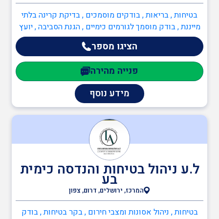
בטיחות , בריאות , בודקים מוסמכים , בדיקת קרינה בלתי
יועץ הגנת הסביבה
מייננת , בודק מוסמך לגורמים כימיים , הגנת הסביבה , יועץ
חומ"ס (חומרים מסוכנים) , יועץ הגנת הסביבה , מעבדות
הציגו מספר
מוסמכות , מעבדה מוסמכת לביצוע בדיקות רעש , מעבדה
יועץ ISO 14001
מוסמכת לביצוע בדיקות סביבתיות תעסוקתיות , מעבדה
פנייה מהירה
מוסמכת לביצוע אנליזה , מעבדה מוסמכת לקרינת לייזר
חיצונית
מידע נוסף
מהנדסי סביבה
ממונה קרינה מייננת
ל.ע ניהול בטיחות והנדסה כימית
שמאות ובדק נכס
בע
המרכז, ירושלים, דרום, צפון
אדריכלים
בטיחות , ניהול אסונות ומצבי חירום , בקר בטיחות , בודק