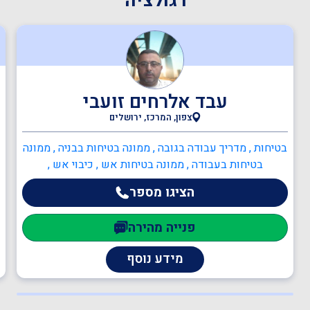
רגולציה
עבד אלרחים זועבי
צפון, המרכז, ירושלים
בטיחות , מדריך עבודה בגובה , ממונה בטיחות בבניה , ממונה
בטיחות בעבודה , ממונה בטיחות אש , כיבוי אש ,
כתיבה/עדכון תיק שטח , כתיבה/עדכון תיק מפעל , הקמה,
הציגו מספר
הכנה ותרגול צוותי חירום מפעליים , יועץ בטיחות אש ,
ממונה בטיחות אש , ענף הבנייה , עוזר בטיחות , מנהל
פנייה מהירה
עבודה
מידע נוסף