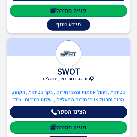
סביבה , מהנדסי אנרגיה מתחדשת
פנייה מהירה
מידע נוסף
SWOT
המרכז, דרום, צפון, ירושלים
בטיחות , ניהול אסונות ומצבי חירום , בקר בטיחות , הקמה,
הכנה ותרגול צוותי חירום מפעליים , שילוט בטיחות , ציוד
בטיחות , עזרה ראשונה , יועץ חומרים מסוכנים (חומ"ס) ,
הציגו מספר
יועץ בטיחות בעבודה , יועץ ISO 45001 , יועץ ISO 9001 ,
מדריך עבודה בגובה , ממונה בטיחות בבניה , ממונה בטיחות
פנייה מהירה
בעבודה , ממונה בטיחות אש , בריאות , עזרה ראשונה ,
מנהלי בטיחות מזון (נאמני תברואה ובטיחות מזון) , הגנת