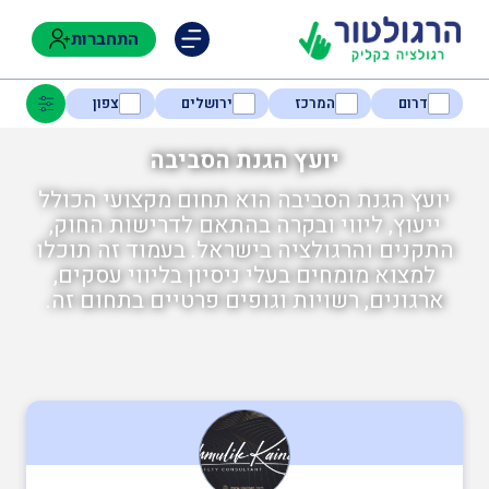
התחברות
דרום
המרכז
ירושלים
צפון
יועץ הגנת הסביבה
יועץ הגנת הסביבה הוא תחום מקצועי הכולל
נגישות
ייעוץ, ליווי ובקרה בהתאם לדרישות החוק,
התקנים והרגולציה בישראל. בעמוד זה תוכלו
למצוא מומחים בעלי ניסיון בליווי עסקים,
חקלאות
ארגונים, רשויות וגופים פרטיים בתחום זה.
בטיחות
בריאות