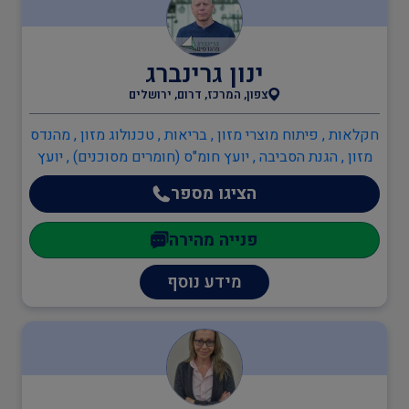
בודקים מוסמכים
ינון גרינברג
צפון, המרכז, דרום, ירושלים
ביטחון
חקלאות , פיתוח מוצרי מזון , בריאות , טכנולוג מזון , מהנדס
מזון , הגנת הסביבה , יועץ חומ"ס (חומרים מסוכנים) , יועץ
הגנת הסביבה , מהנדסי סביבה , מהנדסים והנדסאים ,
הציגו מספר
כיבוי אש
הנדסאי ביוטכנולוגיה , מהנדס כימיה , מהנדס מזון , מהנדסי
סביבה , מהנדסי אנרגיה מתחדשת
פנייה מהירה
הגנת הסביבה
מידע נוסף
שמאות ובדק נכס