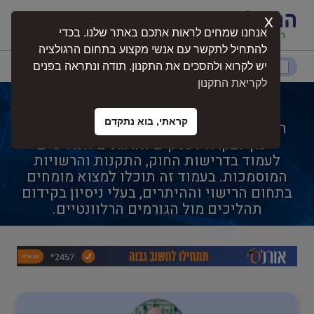
x
התחברות
אנחנו שמחים לראות אתכם באתר שלנו. בכדי
להתחיל לתקשר עם אנשי מקצוע בתחום הרגולציה
דרום
המרכז
ירושלים
צפון
יש לקרוא ולהסכים את התקנון. תודה ונתראה בפנים
לקריאת התקנון
היתר רעלים
קראתי, בוא נתקדם
היתר רעלים הוא תחום מקצועי הכולל ליווי,
נגישות
ייעוץ ובקרה לעסקים וארגונים הנדרשים
לעמוד בדרישות החוק, התקנות והרשויות
המוסמכות. בעמוד זה תוכלו למצוא מומחים
חקלאות
בתחום הרישוי וההיתרים, בעלי ניסיון בקידום
תהליכים מול הגורמים הרלוונטיים.
בטיחות
בריאות