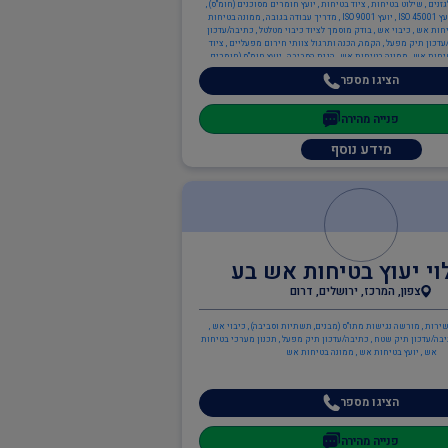
נים , שילוט בטיחות , ציוד בטיחות , יועץ חומרים מסוכנים (חומ"ס) ,
יועץ ארגונומיה , יועץ ISO 45001 , יועץ ISO 9001 , מדריך עבודה בגובה , ממונה בטיחות
חות אש , כיבוי אש , בודק מוסמך לציוד כיבוי מטלטל , כתיבה/עדכון
דכון תיק מפעל , הקמה, הכנה ותרגול צוותי חירום מפעליים , ציוד
טיחות אש , ממונה בטיחות אש , הגנת הסביבה , יועץ חומ"ס (חומרים
מסוכנים) , יועץ הגנת הסביבה , יועץ ISO 14001
הציגו מספר
פנייה מהירה
מידע נוסף
וי יעוץ בטיחות אש בע
צפון, המרכז, ירושלים, דרום
שירות , מורשה נגישות מתו"ס (מבנים, תשתיות וסביבה) , כיבוי אש ,
בה/עדכון תיק שטח , כתיבה/עדכון תיק מפעל , תכנון מערכי בטיחות
אש , יועץ בטיחות אש , ממונה בטיחות אש
הציגו מספר
פנייה מהירה