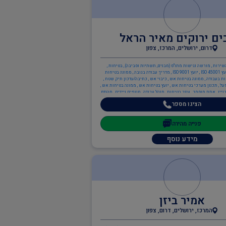
ים ירוקים מאיר הראל
דרום, ירושלים, המרכז, צפון
שירות , מורשה נגישות מתו"ס (מבנים, תשתיות וסביבה) , בטיחות ,
הדרכת מלגזנים , יועץ ISO 45001 , יועץ ISO 9001 , מדריך עבודה בגובה , ממונה בטיחות
ות בעבודה , ממונה בטיחות אש , כיבוי אש , כתיבה/עדכון תיק שטח ,
ל , תכנון מערכי בטיחות אש , יועץ בטיחות אש , ממונה בטיחות אש ,
ניין , אתת מוסמך , עוזר בטיחות , מנהל עבודה , מנופים ניידים , מהנדס
מבנים קונסטרוקטור , ממונה בטיחות בבניה
הציגו מספר
פנייה מהירה
מידע נוסף
אמיר ביזן
המרכז, ירושלים, דרום, צפון