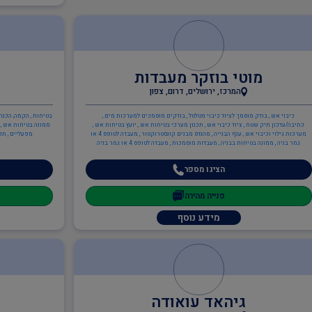
מוטי בוזקר מעבדות
המרכז, ירושלים, דרום, צפון
כיבוי אש , בודק מוסמך לציוד כיבוי מטלטל , בודקים מוסמכים למערכות מים ,
בטיחות , הקמה, הכנה
כתיבה/עדכון תיק שטח , ציוד כיבוי אש , תכנון מערכי בטיחות אש , יועץ בטיחות אש ,
ממונה בטיחות אש , כ
מערכות גילוי וכיבוי אש , ענף הבנייה , מהנדס מבנים קונסטרוקטור , מעבדה לטופס 4 או
מפעליים , תכ
גמר בניה , ממונה בטיחות בבניה , מעבדות מוסמכות , מעבדה לטופס 4 או גמר בניה
הציגו מספר
פנייה מהירה
מידע נוסף
גיהאד עואודה