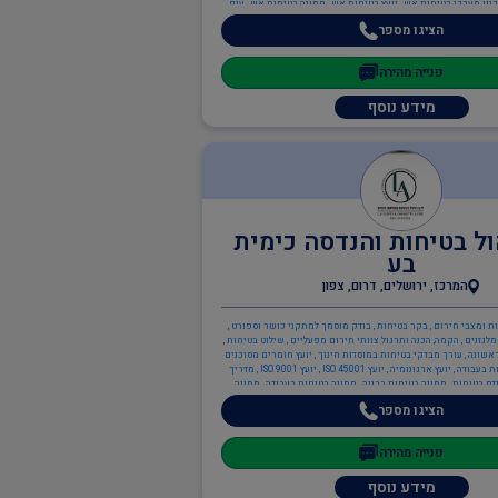
נון מערכי בטיחות אש , יועץ בטיחות אש , ממונה בטיחות אש , ענף
הבנייה , ממונה בטיחות בבניה
הציגו מספר
פנייה מהירה
מידע נוסף
ול בטיחות והנדסה כימית
בע
המרכז, ירושלים, דרום, צפון
נות ומצבי חירום , בקר בטיחות , בודק מוסמך למתקני כושר וספורט ,
לגזנים , הקמה, הכנה ותרגול צוותי חירום מפעליים , שילוט בטיחות ,
ראשונה , עורך מבדקי בטיחות במוסדות חינוך , יועץ חומרים מסוכנים
(חומ"ס) , יועץ בטיחות בעבודה , יועץ ארגונומיה , יועץ ISO 45001 , יועץ ISO 9001 , מדריך
דס בטיחות , ממונה בטיחות בבניה , ממונה בטיחות בעבודה , ממונה
ה בטיחות אש , ממונה בטיחות לייזר , כיבוי אש , ניהול אסונות ומצבי
הציגו מספר
חירום , בודק מוסמך ת"י 1001 חלק 6 - מערכות בישול , כתיבה/עדכון תיק שטח ,
על , ציוד כיבוי אש , תכנון מערכי בטיחות אש , יועץ בטיחות אש ,
נת הסביבה , יועץ חומ"ס (חומרים מסוכנים) , יועץ הגנת הסביבה , יועץ
פנייה מהירה
 , מהנדסי סביבה , ממונה קרינה מייננת , מהנדסים והנדסאים , הנדסאי כימיה ,
מהנדס כימיה , מהנדסי בטיחות
מידע נוסף