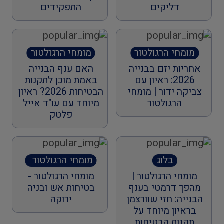
דליקים
התפקידים
מומחי הרגולטור
מומחי הרגולטור
אחריות יזם בבנייה
האם ענף הבנייה
2026: ראיון עם
באמת מוכן לתקנות
צביקה ידור | מומחי
הבטיחות 2026? ראיון
הרגולטור
מיוחד עם עו"ד אייל
פלטק
בלוג
מומחי הרגולטור
ברדיו החברתי
מומחי הרגולטור |
מומחי הרגולטור -
הראשון
מהפך דרמטי בענף
בטיחות אש ובניה
הבנייה: חזי שוורצמן
ירוקה
בראיון מיוחד על
תקנות הבטיחות