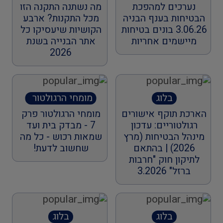
נערכים למהפכת
מה נשתנה התקנה הזו
הבטיחות בענף הבניה
מכל התקנות? ארבע
3.06.26 בונים בטיחות
הקושיות שיעסיקו כל
מיישמים אחריות
אתר הבנייה בשנת
2026
בלוג
מומחי הרגולטור
ברדיו החברתי
הארכת תוקף אישורים
מומחי הרגולטור פרק
הראשון
רגולטוריים: עדכון
7 - מבדק בית ועד
מינהל הבטיחות (מרץ
שמאות רכוש - כל מה
2026) | בהתאם
שחשוב לדעת!
לתיקון חוק "חרבות
ברזל" 3.2026
בלוג
בלוג